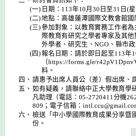
三、
研討會資訊如下：
(一)
日期：113年10月30日至31日(
(二)
地點：高雄蓮潭國際文教會館國際
(三)
參加對象：以教育實務工作者為
際教育有研究之學者專家及其他
外學者、研究生、NGO、縣市
(四)
報名日期：請於即日起至113年
（https://forms.gle/r42pV1
料。
四、
請惠予出席人員公（差）假出席、
五、
如有疑義，請聯絡中正大學教育學
凡助理（電話：05-2720411分機262
809；電子信箱：intl.ccu@gmail.c
六、
檢送「中小學國際教育成果分享暨
份。