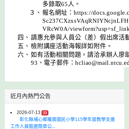
多錄取65人。
３、
報名網址：https://docs.google.c
Sc237CXzxsVAqRNIYNcjnLFH
VRcW0A/viewform?usp=sf_li
四、
請惠允參與人員公（差）假出席活
五、
檢附講座活動海報詳如附件。
六、
如有活動相關問題，請洽承辦人廖助理（
93、電子郵件：hcliao@mail.ntcu.e
近月內熱門公告
2026-07-13
33
彰化縣埔心鄉羅厝國民小學115學年度教學支援
工作人員甄選簡章公...