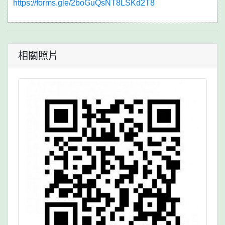
https://forms.gle/2boGuQsNT8LSKd2T8
相關照片