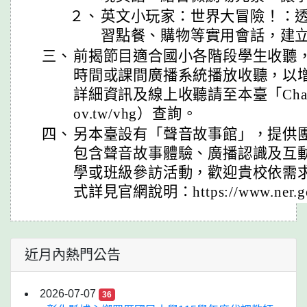
２、
英文小玩家：世界大冒險！：
習點餐、購物等實用會話，建
三、
前揭節目適合國小各階段學生收聽
時間或課間廣播系統播放收聽，以
詳細資訊及線上收聽請至本臺「Channel
ov.tw/vhg）查詢。
四、
另本臺設有「聲音故事館」，提供
包含聲音故事體驗、廣播認識及互
學或班級參訪活動，歡迎貴校依需
式詳見官網說明：https://www.ner.gov.t
近月內熱門公告
2026-07-07
36