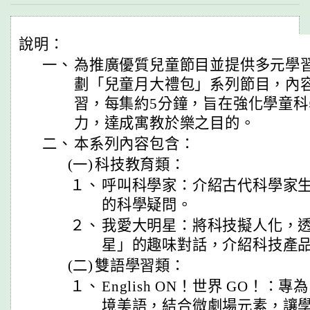
說明：
一、
為推廣優質兒童節目並提供多元學
劃「兒童月大禮包」系列節目，內
習，每集約5分鐘，旨在強化學童
力，達成寓教於樂之目的。
二、
本系列內容包含：
(一)
科技教育類：
１、
呼叫科學家：介紹古代科學家
的科學疑問。
２、
我愛大明星：將科技擬人化，
星」的趣味對話，介紹科技產
(二)
雙語學習類：
１、
English ON！世界 GO！
境美語，結合微劇場元素，讓