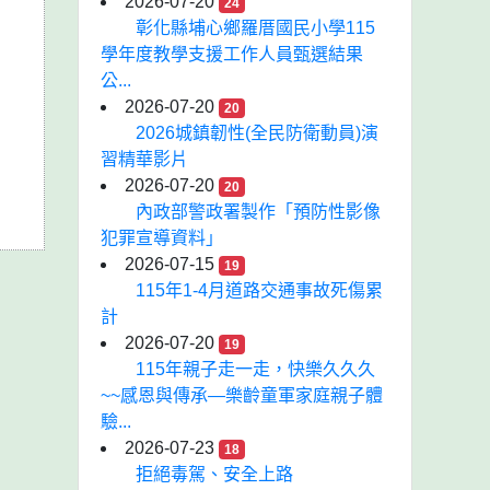
2026-07-20
24
彰化縣埔心鄉羅厝國民小學115
學年度教學支援工作人員甄選結果
公...
2026-07-20
20
2026城鎮韌性(全民防衛動員)演
習精華影片
2026-07-20
20
內政部警政署製作「預防性影像
犯罪宣導資料」
2026-07-15
19
115年1-4月道路交通事故死傷累
計
2026-07-20
19
115年親子走一走，快樂久久久
~~感恩與傳承—樂齡童軍家庭親子體
驗...
2026-07-23
18
拒絕毒駕、安全上路