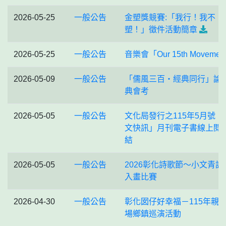
2026-05-25
一般公告
金塑獎競賽:「我行！我不
塑！」徵件活動簡章
2026-05-25
一般公告
音樂會「Our 15th Movemen
2026-05-09
一般公告
「儒風三百・經典同行」論
典會考
2026-05-05
一般公告
文化局發行之115年5月號「
文快訊」月刊電子書線上閱
結
2026-05-05
一般公告
2026彰化詩歌節～小文青詩
入畫比賽
2026-04-30
一般公告
彰化囡仔好幸福－115年親
場鄉鎮巡演活動