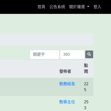
(current)
首頁
公告系統
關於羅厝
登入
點
發佈者
閱
教務組長
22
5
教導主任
25
3