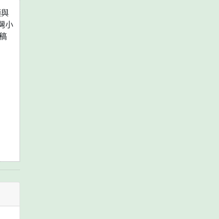
須與
灣小
稿