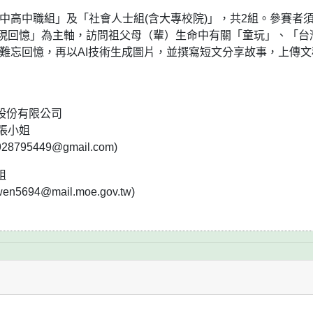
中高中職組」及「社會人士組(含大專校院)」，共2組。參賽者
現回憶」為主軸，訪問祖父母（輩）生命中有關「童玩」、「台
的難忘回憶，再以AI技術生成圖片，並撰寫短文分享故事，上傳文
樂股份有限公司
張小姐
928795449@gmail.com)
姐
wen5694@mail.moe.gov.tw)