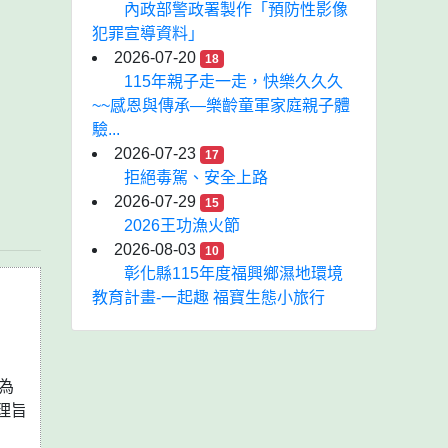
內政部警政署製作「預防性影像
犯罪宣導資料」
2026-07-20
18
115年親子走一走，快樂久久久
~~感恩與傳承—樂齡童軍家庭親子體
驗...
2026-07-23
17
拒絕毒駕、安全上路
2026-07-29
15
2026王功漁火節
2026-08-03
10
彰化縣115年度福興鄉濕地環境
教育計畫-一起趣 福寶生態小旅行
為
理旨