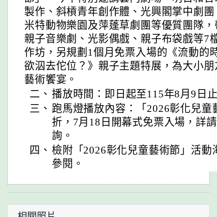
製作、斜槓青年創作體、光興閣掌中劇團
米特動物樂園及萍蓬草劇團等優質團隊，
親子音樂劇、光影偶戲、親子布袋戲等7檔
作坊，另規劃1個月免票入場的《流動的
欲泅去佗位？》親子主題特展，為大小朋
藝術饗宴。
二、
播放時間：即日起至115年8月9日
三、
跑馬燈播放內容：「2026彰化兒童藝
折，7月18日開幕式免票入場，詳
詢。
四、
檢附「2026彰化兒童藝術節」活動
參閱。
相關照片