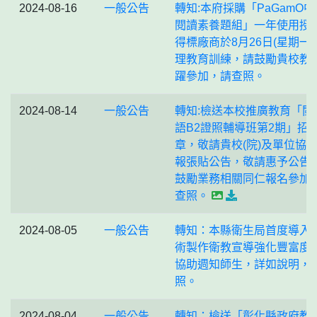
2024-08-16
一般公告
轉知:本府採購「PaGamO中
閱讀素養題組」一年使用授
得標廠商於8月26日(星期一)
理教育訓練，請鼓勵貴校教
躍參加，請查照。
2024-08-14
一般公告
轉知:檢送本校推廣教育「閩
語B2證照輔導班第2期」招
章，敬請貴校(院)及單位協
報張貼公告，敬請惠予公告
鼓勵業務相關同仁報名參加
查照。
2024-08-05
一般公告
轉知：本縣衛生局首度導入A
術製作衛教宣導強化豐富度
協助週知師生，詳如說明，
照。
2024-08-04
一般公告
轉知：檢送「彰化縣政府教